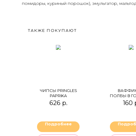
помидоры, куриный порошок), эмульгатор, мальтод
ТАКЖЕ ПОКУПАЮТ
ЧИПСЫ PRINGLES
ВАФФИН
PAPRIKA
ПОЛБЫ В Г
ШОКОЛ
626
р.
160
АБРИК
Подробнее
Подроб