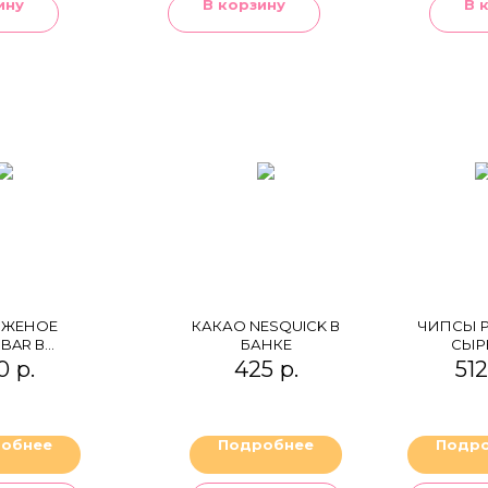
ину
В корзину
В 
ЖЕНОЕ
КАКАО NESQUICK В
ЧИПСЫ P
BAR В
БАНКЕ
СЫР
ЛЬНОМ
ЧЕСН
0
р.
425
р.
512
АНЧИКЕ
ГИЙСКИЙ
ОЛАД"
ИНОВОЕ
обнее
Подробнее
Подр