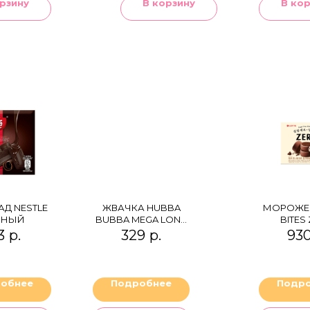
рзину
В корзину
В ко
Д NESTLE
ЖВАЧКА HUBBA
МОРОЖЕН
МНЫЙ
BUBBA MEGA LONG
BITES
STRAWBERRY
3
р.
329
р.
93
обнее
Подробнее
Подр