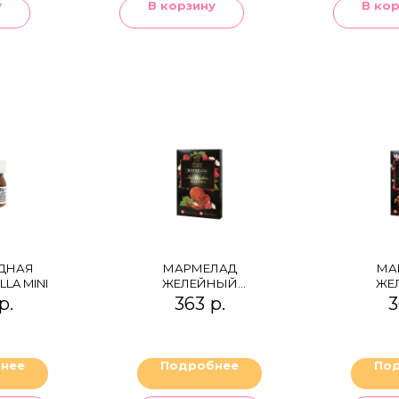
у
В корзину
В ко
ДНАЯ
МАРМЕЛАД
МА
LA MINI
ЖЕЛЕЙНЫЙ
ЖЕ
"МАЛИНОВОЕ
"КЛ
р.
363
р.
3
ПЛАМЯ" (МАЛИНА
ТРИО"
И ПЕРЕЦ ЧИЛИ)
ГВО
П
нее
Подробнее
По