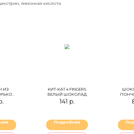
екстрин, лимонная кислота.
 ИЗ
КИТ-КАТ 4 FINGERS
ШОК
ОРЬКОМ
БЕЛЫЙ ШОКОЛАД
ПОНЧИ
АДЕ
БА
р.
141
р.
ОС
нее
Подробнее
По