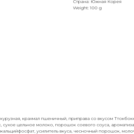
Страна: Южная Корея
Weight: 100 g
С
КАТАЛОГ
ПОСУДА
ОПЛАТА И ДОСТ
курузная, крахмал пшеничный, приправа со вкусом Ттокбокки
, сухое цельное молоко, порошок соевого соуса, ароматиза
кальцийфосфат, усилитель вкуса, чесночный порошок, молочн