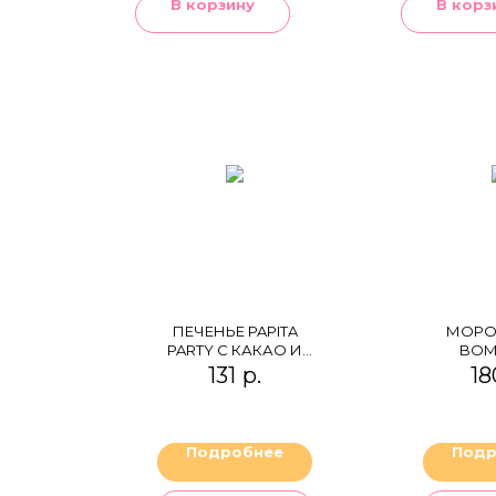
В корзину
В корз
ПЕЧЕНЬЕ PAPITA
МОРО
PARTY С КАКАО И
BOM
МОЛОЧНОЙ
ВАФЕ
131
р.
18
НАЧИНКОЙ,
СТАК
ПОКРЫТАЯ
"БЕЛЬ
ТЁМНЫМ
ШОК
ШОКОЛАДОМ И
ПРОТЕ
Подробнее
Подр
ДРАЖЕ