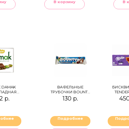
ину
В корзину
В 
E DAMAK
ВАФЕЛЬНЫЕ
БИСКВИ
ЛАДНАЯ
ТРУБОЧКИ BOUNTY
TENDE
ТКА С
WAFFER ROLL
2
р.
130
р.
45
АШКАМИ
обнее
Подробнее
Подр