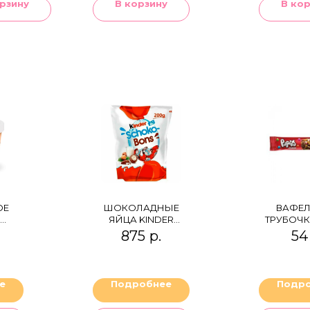
рзину
В корзину
В ко
ОЕ
ШОКОЛАДНЫЕ
ВАФЕ
ЯЙЦА KINDER
ТРУБОЧК
SCHOKO-BONS,
CHO
875
р.
54
СО
200ГР.
И
ОЕ
е
Подробнее
Подр