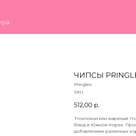
ЧИПСЫ PRINGL
Pringles
SKU:
512,00
р.
Ттокпокки или жареный тто
блюд в Южной Корее. Прост
добавлением различных ко