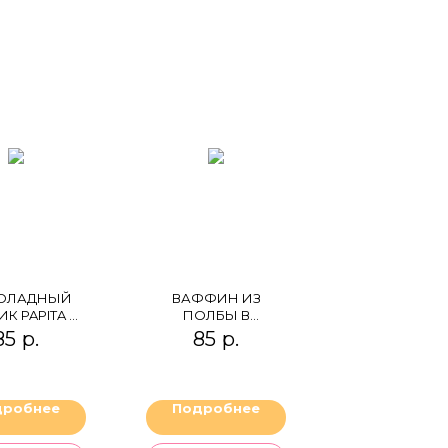
ОЛАДНЫЙ
ВАФФИН ИЗ
К PAPITA С
ПОЛБЫ В
НАНОМ
МОЛОЧНОМ
85
р.
85
р.
ШОКОЛАДЕ ОРЕХИ
дробнее
Подробнее