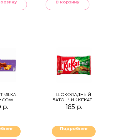
корзину
В корзину
Т MILKA
ШОКОЛАДНЫЙ
R COW
БАТОНЧИК KITKAT 4
FINGERS HAZELNUT
0
р.
185
р.
FLAVOUR
обнее
Подробнее