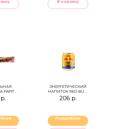
рзину
В корзину
ЛЬНАЯ
ЭНЕРГЕТИЧЕСКИЙ
А PAPITA
НАПИТОК RED BULL
PPY
KRATING DAENG
р.
206
р.
обнее
Подробнее