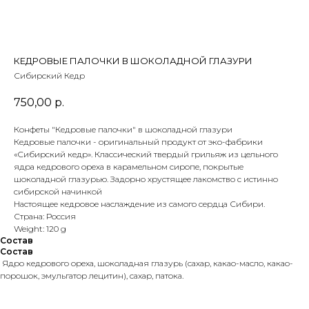
 ТЕТИ МАРИНЫ
агазин сладостей со всего мира
КЕДРОВЫЕ ПАЛОЧКИ В ШОКОЛАДНОЙ ГЛАЗУРИ
Сибирский Кедр
750,00
р.
Конфеты "Кедровые палочки" в шоколадной глазури
Кедровые палочки - оригинальный продукт от эко-фабрики
«Сибирский кедр». Классический твердый грильяж из цельного
ядра кедрового ореха в карамельном сиропе, покрытые
шоколадной глазурью. Задорно хрустящее лакомство с истинно
сибирской начинкой
Настоящее кедровое наслаждение из самого сердца Сибири.
Страна: Россия
Weight: 120 g
Состав
Состав
Ядро кедрового ореха, шоколадная глазурь (сахар, какао-масло, какао-
порошок, эмульгатор лецитин), сахар, патока.