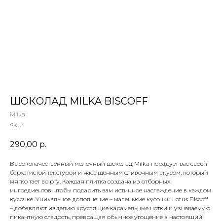
 ТЕТИ МАРИНЫ
агазин сладостей со всего мира
ШОКОЛАД MILKA BISCOFF
Milka
SKU:
290,00
р.
Высококачественный молочный шоколад Milka порадует вас своей
бархатистой текстурой и насыщенным сливочным вкусом, который
мягко тает во рту. Каждая плитка создана из отборных
ингредиентов, чтобы подарить вам истинное наслаждение в каждом
кусочке. Уникальное дополнение – маленькие кусочки Lotus Biscoff
– добавляют изделию хрустящие карамельные нотки и узнаваемую
пикантную сладость, превращая обычное угощение в настоящий