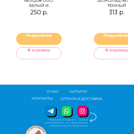
NESQUIK DUO,
ШОКОЛАД NESTL
БЕЛЫЙ И
ТЁМНЫЙ
МОЛОЧНЫЙ
250
р.
313
р.
ШОКОЛАД
Подробнее
Подробнее
В корзину
В корзину
О НАС
КАТАЛОГ
КОНТАКТЫ
ОПЛАТА И ДОСТАВКА
«Facebook/Instagram — проект
Meta Platforms Inc., деятельность
которой в России запрещена»