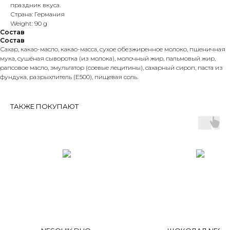
праздник вкуса.
Страна: Германия
Weight: 90 g
Состав
Состав
Сахар, какао-масло, какао-масса, сухое обезжиренное молоко, пшеничная
мука, сушёная сыворотка (из молока), молочный жир, пальмовый жир,
рапсовое масло, эмульгатор (соевые лецитины), сахарный сироп, паста из
фундука, разрыхлитель (Е500), пищевая соль.
ТАКЖЕ ПОКУПАЮТ