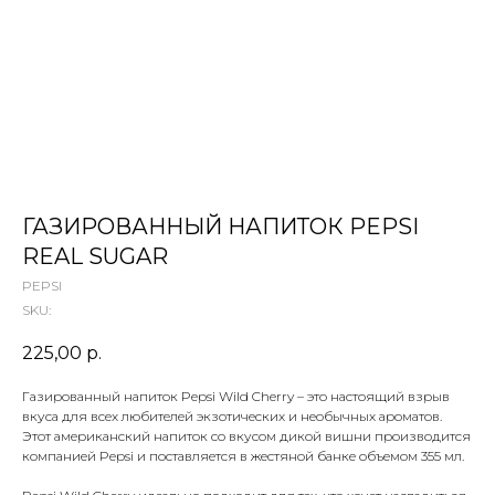
 ТЕТИ МАРИНЫ
агазин сладостей со всего мира
ГАЗИРОВАННЫЙ НАПИТОК PEPSI
REAL SUGAR
PEPSI
SKU:
225,00
р.
Газированный напиток Pepsi Wild Cherry – это настоящий взрыв
вкуса для всех любителей экзотических и необычных ароматов.
Этот американский напиток со вкусом дикой вишни производится
компанией Pepsi и поставляется в жестяной банке объемом 355 мл.