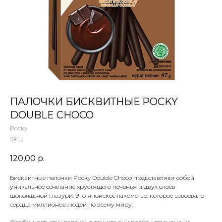
 ТЕТИ МАРИНЫ
агазин сладостей со всего мира
ПАЛОЧКИ БИСКВИТНЫЕ POCKY
DOUBLE CHOCO
Pocky
SKU:
120,00
р.
Бисквитные палочки Pocky Double Choco представляют собой
уникальное сочетание хрустящего печенья и двух слоев
шоколадной глазури. Это японское лакомство, которое завоевало
сердца миллионов людей по всему миру.