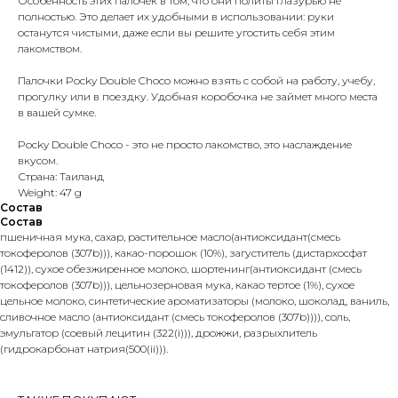
Особенность этих палочек в том, что они политы глазурью не
полностью. Это делает их удобными в использовании: руки
останутся чистыми, даже если вы решите угостить себя этим
лакомством.
Палочки Pocky Double Choco можно взять с собой на работу, учебу,
прогулку или в поездку. Удобная коробочка не займет много места
в вашей сумке.
Pocky Double Choco - это не просто лакомство, это наслаждение
вкусом.
Страна: Таиланд
Weight: 47 g
Состав
Состав
пшеничная мука, сахар, растительное масло(антиоксидант(смесь
токоферолов (307b))), какао-порошок (10%), загуститель (дистархосфат
(1412)), сухое обезжиренное молоко, шортенинг(антиоксидант (смесь
токоферолов (307b))), цельнозерновая мука, какао тертое (1%), сухое
цельное молоко, синтетические ароматизаторы (молоко, шоколад, ваниль,
сливочное масло (антиоксидант (смесь токоферолов (307b)))), соль,
эмульгатор (соевый лецитин (322(i))), дрожжи, разрыхлитель
(гидрокарбонат натрия(500(ii))).