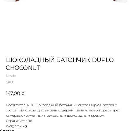
 ТЕТИ МАРИНЫ
агазин сладостей со всего мира
ШОКОЛАДНЫЙ БАТОНЧИК DUPLO
CHOCONUT
Nestle
SKU:
147,00
р.
Восхитительный шоколадный батончик Ferrero Duplo Choconut
состоит из хрустящих вафель, содержит целый лесной орех в трех
камерах, окруженных прекрасным шоколадным кремом.
Страна: Италия
Weight: 26 g
Состав