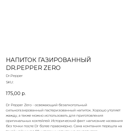
 ТЕТИ МАРИНЫ
агазин сладостей со всего мира
НАПИТОК ГАЗИРОВАННЫЙ
DR.PEPPER ZERO
Dr.Pepper
SKU:
175,00
р.
Dr Pepper Zero - освежающий безалкогольный
сильногазированный пастеризованный напиток. Хорошо утоляет
жажду, а также можно использовать для приготовления
оригинальных коктейлей. Исторический факт: написание названия
без точки после Dr более правомерно. Сама компания перешла на