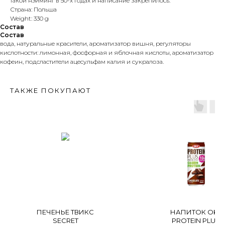
такой нэйминг в 50-х годах и написание закрепилось.
Страна: Польша
Weight: 330 g
Состав
Состав
вода, натуральные красители, ароматизатор вишня, регуляторы
киcлотности: лимонная, фосфорная и яблочная кислоты, ароматизатор
кофеин, подсластители ацесульфам калия и сукралоза.
ТАКЖЕ ПОКУПАЮТ
ПЕЧЕНЬЕ ТВИКС
НАПИТОК OKF
SECRET
PROTEIN PLUS