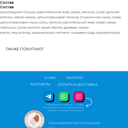
Состав
Состав
Шоколадная глазурь (растительный жир, сахар, лактоза, сухое цельное
молоко, масло какао), цельнозерновое печенье (пшеничная мука, сахар,
цельнозерновая мука, соль), лактоза, растительный жир, сахар, какао-
порошок, сухое молоко, какао тертое, дрожжи, какао-
масло, эмульгатор, карамельный пигмент, пищевая сода, ароматизатор.
ТАКЖЕ ПОКУПАЮТ
О НАС
КАТАЛОГ
КОНТАКТЫ
ОПЛАТА И ДОСТАВКА
«Facebook/Instagram — проект
Meta Platforms Inc., деятельность
которой в России запрещена»
Пользовательское соглашение