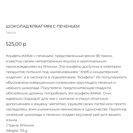
 ТЕТИ МАРИНЫ
агазин сладостей со всего мира
ШОКОЛАД KITKAT MINI С ПЕЧЕНЬЕМ
Nestlé
525,00
р.
Конфеты KitKat с печеньем, представленные весом 90 грамм,
известны своим неповторимым вкусом и оригинальным
происхождением из Японии. Эти конфеты доступны в категории
продуктов питания под наименованием "Хлеб и кондитерские
изделия" и в частности в подкатегории "Конфеты". Их популярность
обусловлена совершенным сочетанием хрустящего печенья и
нежного шоколада. Покупатели, предпочитающие сладости,
обязательно должны попробовать эти конфеты KitKat. Они
идеально подходят для чая с молоком и станут отличным
дополнением к вашему чаепитию. Удивите своих гостей или просто
насладитесь этим уникальным лакомством в одиночестве. Приятное
сочетание шоколада и печенья создает вкусовой рай для вашего
языка.
Страна: Япония
Weight: 113 g