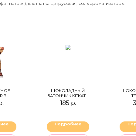
т натрия), клетчатка цитрусовая, соль ароматизаторы.
ЕНОЕ
ШОКОЛАДНЫЙ
ШОКОЛ
R В
БАТОНЧИК KITKAT 4
Т
НОМ
FINGERS HAZELNUT
р.
185
р.
3
ЧИКЕ
FLAVOUR
ЙСКИЙ
АД"
ОВОЕ
нее
Подробнее
По