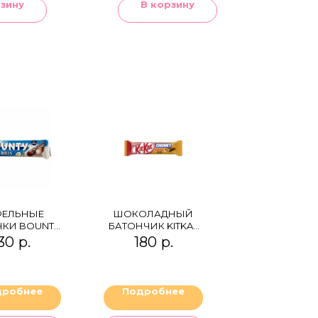
рзину
В корзину
ФЕЛЬНЫЕ
ШОКОЛАДНЫЙ
ЧКИ BOUNTY
БАТОНЧИК KITKAT
FER ROLL
CHUNKY PEANUT
30
р.
180
р.
BUTTER
дробнее
Подробнее