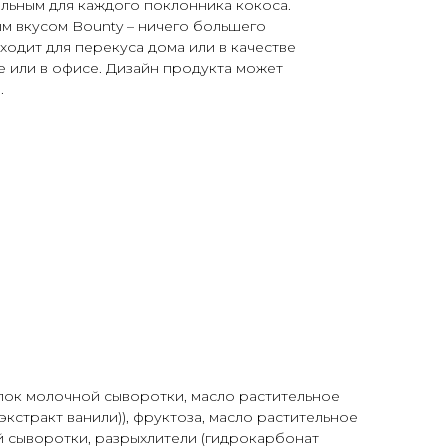
ельным для каждого поклонника кокоса.
м вкусом Bounty – ничего большего
одит для перекуса дома или в качестве
е или в офисе. Дизайн продукта может
.
АВКА
елок молочной сыворотки, масло растительное
экстракт ванили)), фруктоза, масло растительное
ой сыворотки, разрыхлители (гидрокарбонат