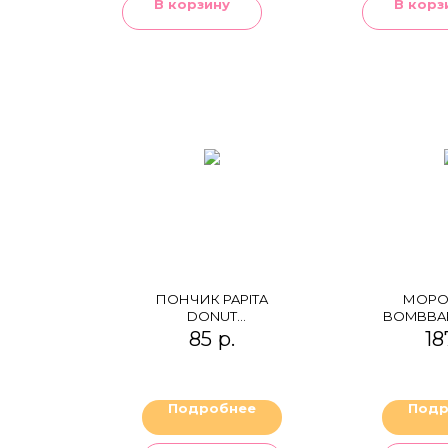
В корзину
В корз
ПОНЧИК PAPITA
МОРО
DONUT
BOMBBA
STRAWBERRY
В ШО
85
р.
18
SAUCE
"ПЛОМ
СЛИ
ПРОТЕ
Подробнее
Подр