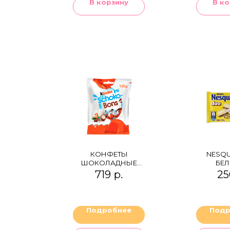
В корзину
В ко
КОНФЕТЫ
NESQU
ШОКОЛАДНЫЕ
БЕЛ
KINDER CHOCO-
МОЛ
719
р.
25
BONS С
ШОК
МОЛОЧНО-
ОРЕХОВОЙ
НАЧИНКОЙ
Подробнее
Подр