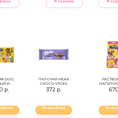
рзину
В корзину
В ко
IK DUO,
ПАЛОЧКИ MILKA
РАСТВ
ЫЙ И
CHOCO STICKS
НАПИТОК
ОЧНЫЙ
STRAW
0
р.
372
р.
67
ОЛАД
(ПАК
обнее
Подробнее
Подр