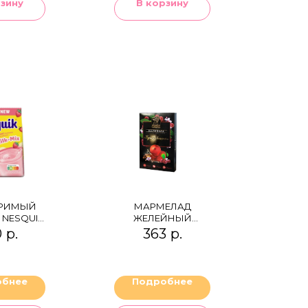
рзину
В корзину
ОРИМЫЙ
МАРМЕЛАД
 NESQUIK
ЖЕЛЕЙНЫЙ
BERRY
"ПРЯНАЯ ВИШНЯ"
0
р.
363
р.
ЕТ)
(ВИШНЯ, КОРИЦА И
ГВОЗДИКА)
обнее
Подробнее