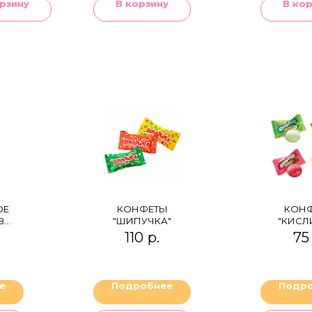
рзину
В корзину
В ко
ОЕ
КОНФЕТЫ
КОН
В
"ШИПУЧКА"
"КИСЛ
ОМ
110
р.
75
КЕ
ОЕ
е
Подробнее
Подр