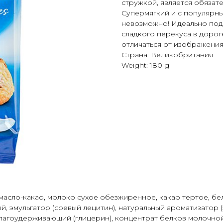
стружкой, является обязат
Супермягкий и с популярны
невозможно! Идеально подх
сладкого перекуса в дорог
отличаться от изображения
Страна: Великобритания
Weight: 180 g
С
КАТАЛОГ
ПОСУДА
ОПЛАТА И ДОСТ
 масло-какао, молоко сухое обезжиренное, какао тертое, б
, эмульгатор (соевый лецитин), натуральный ароматизатор (
т влагоудерживающий (глицерин), концентрат белков молочн