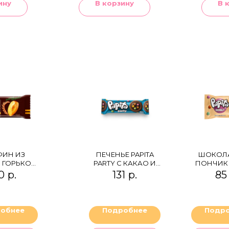
ину
В корзину
В 
ИН ИЗ
ПЕЧЕНЬЕ PAPITA
ШОКОЛ
 ГОРЬКОМ
PARTY С КАКАО И
ПОНЧИК 
ОЛАДЕ
МОЛОЧНОЙ
БАН
0
р.
131
р.
85
ИКОС
НАЧИНКОЙ,
ПОКРЫТАЯ
ТЁМНЫМ
ШОКОЛАДОМ И
обнее
Подробнее
Подр
ДРАЖЕ