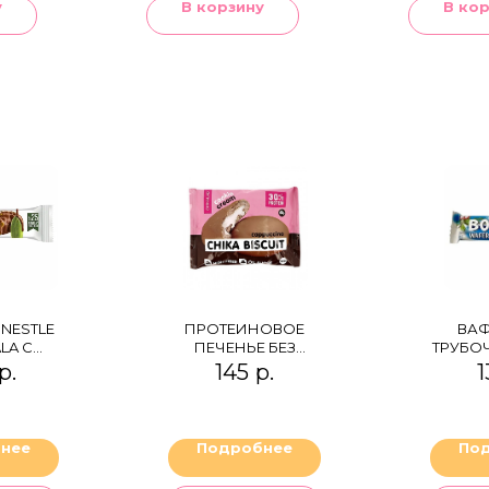
у
В корзину
В ко
NESTLE
ПРОТЕИНОВОЕ
ВА
LA С
ПЕЧЕНЬЕ БЕЗ
ТРУБО
ШКОЙ
САХАРА CHIKA
WAF
р.
145
р.
1
BISCUIT
"КАПУЧИНО"
нее
Подробнее
По