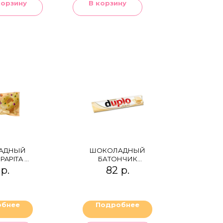
корзину
В корзину
АДНЫЙ
ШОКОЛАДНЫЙ
PAPITA С
БАТОНЧИК
АНОМ
FERRERO DUPLO
р.
82
р.
WHITE С БЕЛЫМ
ШОКОЛАДОМ 18,2 Г
обнее
Подробнее