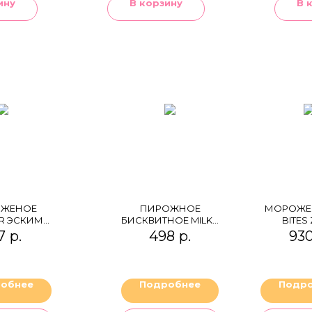
ину
В корзину
В 
ЖЕНОЕ
ПИРОЖНОЕ
МОРОЖЕН
R ЭСКИМО
БИСКВИТНОЕ MILKA
BITES
КОЛАДЕ
CHOC & CHOC
7
р.
498
р.
93
БИР НА
ВКАХ"
ИНОВОЕ
обнее
Подробнее
Подр