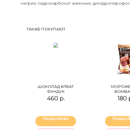
натрия, гидрокарбонат аммония, дигидропирофосфа
ТАКЖЕ ПОКУПАЮТ
ШОКОЛАД KITKAT
МОРОЖ
ФУНДУК
BOMBA
ВАФЕЛЬ
460
р.
180
СТАКАН
"БЕЛЬГИ
ШОКОЛ
ПРОТЕИН
Подробнее
Подроб