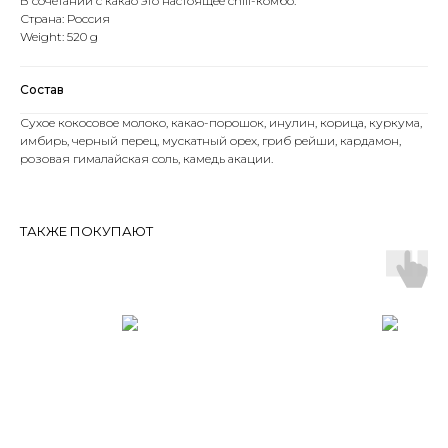
В сочетании с какао это настоящее chill-комбо.
Страна: Россия
Weight: 520 g
Состав
Сухое кокосовое молоко, какао-порошок, инулин, корица, куркума,
имбирь, черный перец, мускатный орех, гриб рейши, кардамон,
розовая гималайская соль, камедь акации.
ТАКЖЕ ПОКУПАЮТ