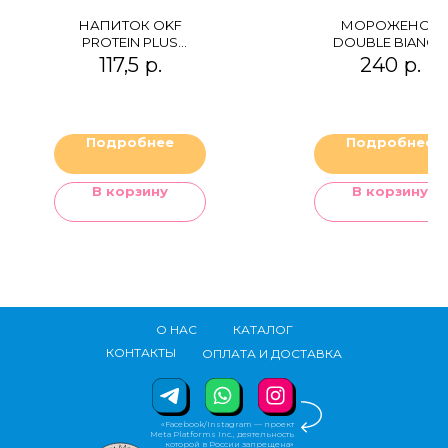
НАПИТОК OKF
МОРОЖЕНОЕ
PROTEIN PLUS
DOUBLE BIANCO
CHOCOLATE
"МАЛИНА-
117,5
р.
240
р.
КЛУБНИКА"
Подробнее
Подробнее
В корзину
В корзину
О НАС
КАТАЛОГ
КОНТАКТЫ
ОПЛАТА И ДОСТАВКА
«Facebook/Instagram — проект
Meta Platforms Inc., деятельность
которой в России запрещена»