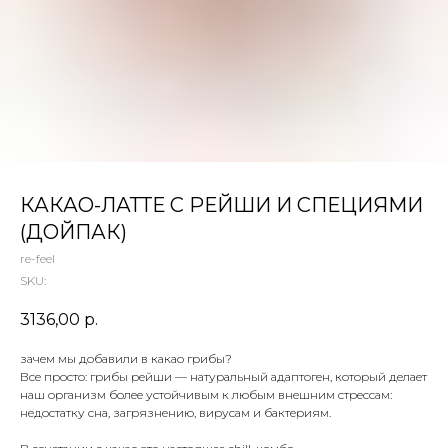
 ТЕТИ МАРИНЫ
агазин сладостей со всего мира
КАКАО-ЛАТТЕ С РЕЙШИ И СПЕЦИЯМИ
(ДОЙПАК)
re-feel
SKU:
3136,00
р.
зачем мы добавили в какао грибы?
Все просто: грибы рейши — натуральный адаптоген, который делает
наш организм более устойчивым к любым внешним стрессам:
недостатку сна, загрязнению, вирусам и бактериям.