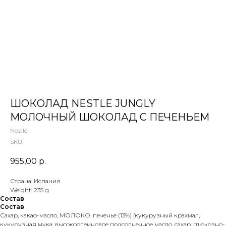
 ТЕТИ МАРИНЫ
агазин сладостей со всего мира
ШОКОЛАД NESTLE JUNGLY
МОЛОЧНЫЙ ШОКОЛАД С ПЕЧЕНЬЕМ
Nestlé
SKU:
955,00
р.
Страна: Испания
Weight: 235 g
Состав
Состав
Сахар, какао-масло, МОЛОКО, печенье (13%) [кукурузный крахмал,
кукурузная мука, высокоолеиновое подсолнечное масло, сахар, глюкозно-