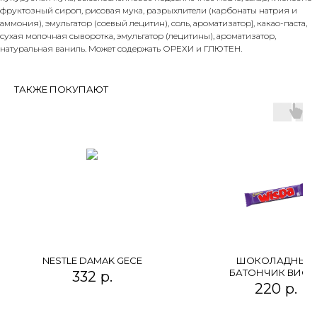
фруктозный сироп, рисовая мука, разрыхлители (карбонаты натрия и
аммония), эмульгатор (соевый лецитин), соль, ароматизатор], какао-паста,
сухая молочная сыворотка, эмульгатор (лецитины), ароматизатор,
натуральная ваниль. Может содержать ОРЕХИ и ГЛЮТЕН.
ТАКЖЕ ПОКУПАЮТ
NESTLE DAMAK GECE
ШОКОЛАДНЫЙ
БАТОНЧИК ВИСП
332
р.
220
р.