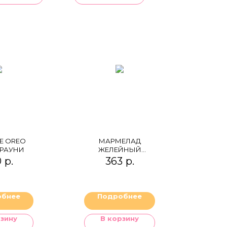
Е OREO
МАРМЕЛАД
БРАУНИ
ЖЕЛЕЙНЫЙ
"ПРЯНАЯ ВИШНЯ"
0
р.
363
р.
(ВИШНЯ, КОРИЦА И
ГВОЗДИКА)
обнее
Подробнее
рзину
В корзину