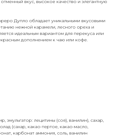
 отменный вкус, высокое качество и элегантную
реро Дупло обладает уникальными вкусовыми
етанию нежной карамели, лесного ореха и
ляется идеальным вариантом для перекуса или
рекрасным дополнением к чаю или кофе.
АВКА
 эмульгатор: лецитины (соя), ванилин), сахар,
лад (сахар, какао-тертое, какао-масло,
бонат, карбонат аммония, соль, ванилин