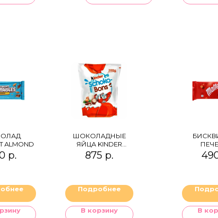
ОЛАД
ШОКОЛАДНЫЕ
БИСКВ
T ALMOND
ЯЙЦА KINDER
ПЕЧ
SCHOKO-BONS,
MALT
0
р.
875
р.
49
200ГР.
BISC
обнее
Подробнее
Подр
рзину
В корзину
В ко