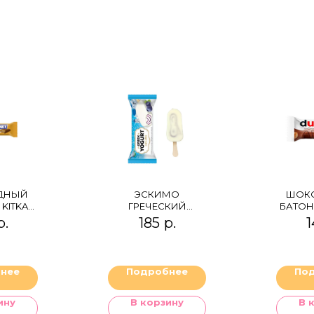
ДНЫЙ
ЭСКИМО
ШОК
KITKAT
ГРЕЧЕСКИЙ
БАТОН
EANUT
ЙОГУРТ С
CH
р.
185
р.
1
ER
ЧЕРНИКОЙ
нее
Подробнее
По
ину
В корзину
В 