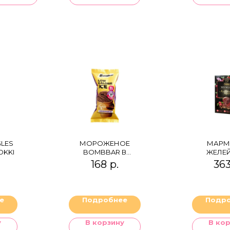
LES
МОРОЖЕНОЕ
МАРМ
OKKI
BOMBBAR В
ЖЕЛЕ
ВАФЕЛЬНОМ
"КЛЮК
168
р.
36
СТАКАНЧИКЕ
ТРИО" (
ШОКОЛАДНОЕ
ГВОЗД
ПЕР
е
Подробнее
Подр
у
В корзину
В ко