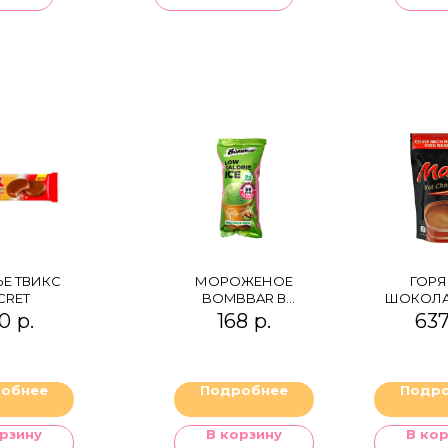
Е ТВИКС
МОРОЖЕНОЕ
ГОР
CRET
BOMBBAR В
ШОКОЛА
ВАФЕЛЬНОМ
0
р.
168
р.
63
СТАКАНЧИКЕ
ФИСТАШКОВОЕ
обнее
Подробнее
Подр
рзину
В корзину
В ко