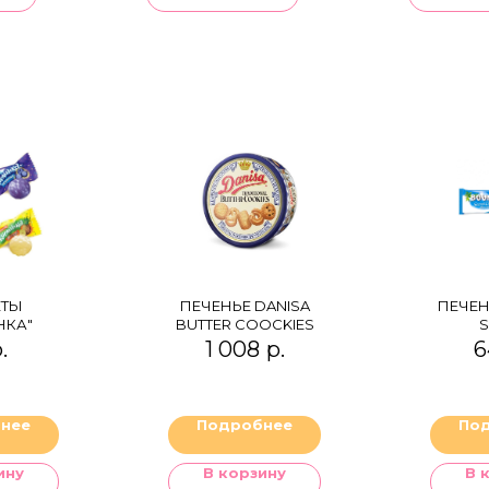
ТЫ
ПЕЧЕНЬЕ DANISA
ПЕЧЕН
НКА"
BUTTER COOCKIES
S
.
1 008
р.
6
нее
Подробнее
По
ину
В корзину
В 