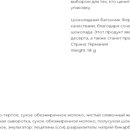
выбором для тех, кто ценит
упаковку.
Шоколадный батончик Фер
качествами, благодаря соч
шоколада. Этот продукт яв
десерта, а также станет п
Страна: Германия
Weight: 18 g
С
КАТАЛОГ
ПОСУДА
ОПЛАТА И ДОСТ
о-тертое, сухое обезжиренное молоко, чистый сливочный жир,
ухая сыворотка, сухое обезжиренное молоко, полусухой шоко
ное, эмульгатор: лецитины (соя), разрыхлитель: натрий бикар