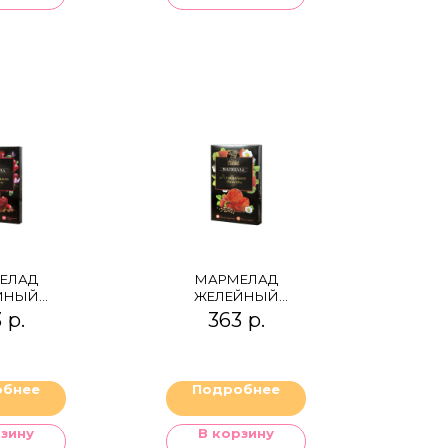
ЕЛАД
МАРМЕЛАД
ЙНЫЙ
ЖЕЛЕЙНЫЙ
ВЕННОЕ
"КЛУБНИЧНОЕ
3
р.
363
р.
КЛЮКВА,
ТАНГО" (КЛУБНИКА
ИКА И
И СМЕСЬ ПЕРЦЕВ)
ЕЦ)
обнее
Подробнее
рзину
В корзину