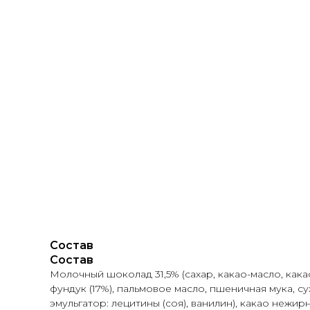
О НА
Состав
Состав
Молочный шоколад 31,5% (сахар, какао-масло, кака
фундук (17%), пальмовое масло, пшеничная мука, с
эмульгатор: лецитины (соя), ванилин), какао нежир