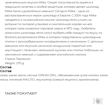
замечательным вкусом Milka. Секрет популярности кроется в
традициях качества и особой рецептуре, которая делает шоколад
Milka таким удивительно нежным! Сегодня Milka – одна из
распространенных марок шоколада в Европе. C 2004 года Milka
продается и на российском рынке. Шоколад легко узнать на
витрине по лиловой упаковке и симпатичной корове на ней,
которая стала символом торговой марки в 1972 году. Любители
молочного шоколада легко могут выбрать себе продукт по вкусу из
богатого ассортимента Milka, в котором представлены шоколадные
плитки с разнообразными ингредиентами и начинками. С цельным
орешком или вкусной начинкой, воздушный пористый или
хрустящий с печеньем, маленький кусочек или плитка побольше, но
неизменно нежный, с содержанием альпийского молока.
Страна: Германия
Weight: 270 g
Состав
Состав
cахар, какао масло, лесные ОРЕХИ (13%) , обезжиренное сухое молоко, какао
масса, топленое МАСЛО, эмульгатор (соевый лецитин), ароматизатор.
ТАКЖЕ ПОКУПАЮТ