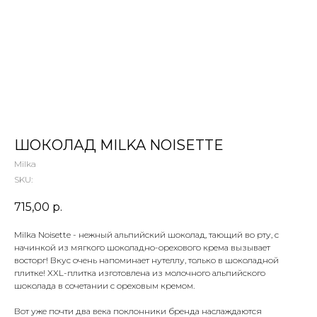
 ТЕТИ МАРИНЫ
агазин сладостей со всего мира
ШОКОЛАД MILKA NOISETTE
Milka
SKU:
715,00
р.
Milka Noisette - нежный альпийский шоколад, тающий во рту, с
начинкой из мягкого шоколадно-орехового крема вызывает
восторг! Вкус очень напоминает нутеллу, только в шоколадной
плитке! XXL-плитка изготовлена из молочного альпийского
шоколада в сочетании с ореховым кремом.
Вот уже почти два века поклонники бренда наслаждаются