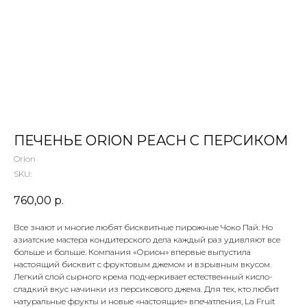
 ТЕТИ МАРИНЫ
агазин сладостей со всего мира
ПЕЧЕНЬЕ ORION PEACH С ПЕРСИКОМ
Orion
SKU:
760,00
р.
Все знают и многие любят бисквитные пирожные Чоко Пай. Но
азиатские мастера кондитерского дела каждый раз удивляют все
больше и больше. Компания «Орион» впервые выпустила
настоящий бисквит с фруктовым джемом и взрывным вкусом.
Легкий слой сырного крема подчеркивает естественный кисло-
сладкий вкус начинки из персикового джема. Для тех, кто любит
натуральные фрукты и новые «настоящие» впечатления, La Fruit