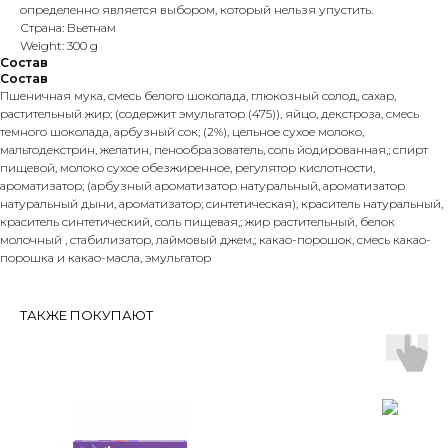
определенно является выбором, который нельзя упустить.
Страна: Вьетнам
Weight: 300 g
Состав
Состав
Пшеничная мука, смесь белого шоколада, глюкозный солод, сахар,
растительный жир; (содержит эмульгатор (475)), яйцо, декстроза, смесь
темного шоколада, арбузный сок; (2%), цельное сухое молоко,
мальтодекстрин, желатин, пенообразователь, соль йодированная,; спирт
пищевой, молоко сухое обезжиренное, регулятор кислотности,
ароматизатор; (арбузный ароматизатор натуральный, ароматизатор
натуральный дыни, ароматизатор; синтетическая), краситель натуральный,
краситель синтетический, соль пищевая,; жир растительный, белок
молочный , стабилизатор, лаймовый джем,; какао-порошок, смесь какао-
порошка и какао-масла, эмульгатор
ТАКЖЕ ПОКУПАЮТ