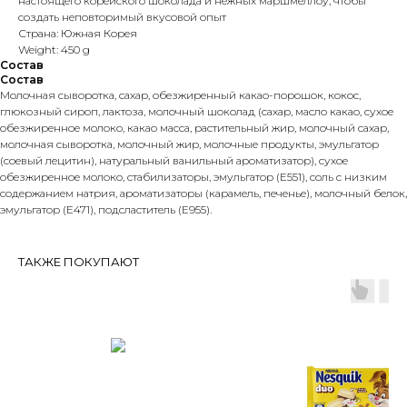
настоящего корейского шоколада и нежных маршмеллоу, чтобы
создать неповторимый вкусовой опыт
Страна: Южная Корея
Weight: 450 g
Состав
Состав
Молочная сыворотка, сахар, обезжиренный какао-порошок, кокос,
глюкозный сироп, лактоза, молочный шоколад (сахар, масло какао, сухое
обезжиренное молоко, какао масса, растительный жир, молочный сахар,
молочная сыворотка, молочный жир, молочные продукты, эмульгатор
(соевый лецитин), натуральный ванильный ароматизатор), сухое
обезжиренное молоко, стабилизаторы, эмульгатор (Е551), соль с низким
содержанием натрия, ароматизаторы (карамель, печенье), молочный белок,
эмульгатор (Е471), подсластитель (E955).
ТАКЖЕ ПОКУПАЮТ