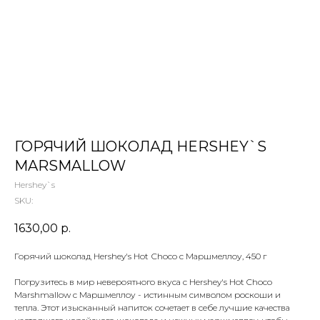
 ТЕТИ МАРИНЫ
агазин сладостей со всего мира
ГОРЯЧИЙ ШОКОЛАД HERSHEY`S
MARSMALLOW
Hershey`s
SKU:
1630,00
р.
Горячий шоколад Hershey's Hot Сhoco с Маршмеллоу, 450 г
Погрузитесь в мир невероятного вкуса с Hershey's Hot Choco
Marshmallow с Маршмеллоу - истинным символом роскоши и
тепла. Этот изысканный напиток сочетает в себе лучшие качества