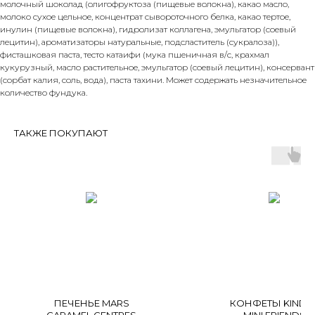
молочный шоколад (олигофруктоза (пищевые волокна), какао масло,
молоко сухое цельное, концентрат сывороточного белка, какао тертое,
инулин (пищевые волокна), гидролизат коллагена, эмульгатор (соевый
лецитин), ароматизаторы натуральные, подсластитель (сукралоза)),
фисташковая паста, тесто катаифи (мука пшеничная в/с, крахмал
кукурузный, масло растительное, эмульгатор (соевый лецитин), консервант
(сорбат калия, соль, вода), паста тахини. Может содержать незначительное
количество фундука.
ТАКЖЕ ПОКУПАЮТ
ПЕЧЕНЬЕ MARS
КОНФЕТЫ KINDE
CARAMEL CENTRES
MINI FRIENDS