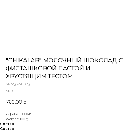
 ТЕТИ МАРИНЫ
агазин сладостей со всего мира
"CHIKALAB" МОЛОЧНЫЙ ШОКОЛАД С
ФИСТАШКОВОЙ ПАСТОЙ И
ХРУСТЯЩИМ ТЕСТОМ
SNAQ FABRIQ
SKU:
760,00
р.
Страна: Россия
Weight: 100 g
Состав
Состав