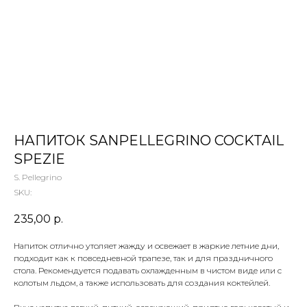
 ТЕТИ МАРИНЫ
агазин сладостей со всего мира
НАПИТОК SANPELLEGRINO COCKTAIL
SPEZIE
S. Pellegrino
SKU:
235,00
р.
Напиток отлично утоляет жажду и освежает в жаркие летние дни,
подходит как к повседневной трапезе, так и для праздничного
стола. Рекомендуется подавать охлажденным в чистом виде или с
колотым льдом, а также использовать для создания коктейлей.