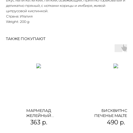
Вкус напитка легкий, питкий, освежающий, приятно горьковатый и
деликатно пряный, с нотками корицы и имбиря, живой
цитрусовой кислинкой.
Страна: Италия
Weight: 200 g
ТАКЖЕ ПОКУПАЮТ
МАРМЕЛАД
БИСКВИТНОЕ
ЖЕЛЕЙНЫЙ
ПЕЧЕНЬЕ MALTESE
"МАЛИНОВОЕ
BISCUITS
363
р.
490
р.
ПЛАМЯ" (МАЛИНА И
ПЕРЕЦ ЧИЛИ)