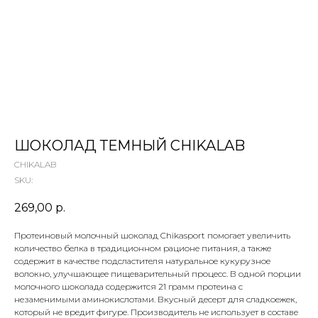
 ТЕТИ МАРИНЫ
агазин сладостей со всего мира
ШОКОЛАД ТЕМНЫЙ CHIKALAB
CHIKALAB
SKU:
269,00
р.
Протеиновый молочный шоколад Chikasport помогает увеличить
количество белка в традиционном рационе питания, а также
содержит в качестве подсластителя натуральное кукурузное
волокно, улучшающее пищеварительный процесс. В одной порции
молочного шоколада содержится 21 грамм протеина с
незаменимыми аминокислотами. Вкусный десерт для сладкоежек,
который не вредит фигуре. Производитель не использует в составе