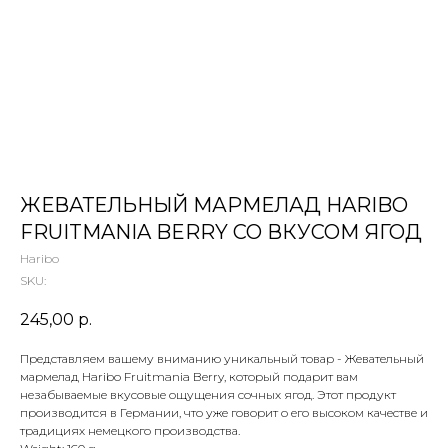
 ТЕТИ МАРИНЫ
агазин сладостей со всего мира
ЖЕВАТЕЛЬНЫЙ МАРМЕЛАД HARIBO
FRUITMANIA BERRY СО ВКУСОМ ЯГОД
Haribo
SKU:
245,00
р.
Представляем вашему вниманию уникальный товар - Жевательный
мармелад Haribo Fruitmania Berry, который подарит вам
незабываемые вкусовые ощущения сочных ягод. Этот продукт
производится в Германии, что уже говорит о его высоком качестве и
традициях немецкого производства.