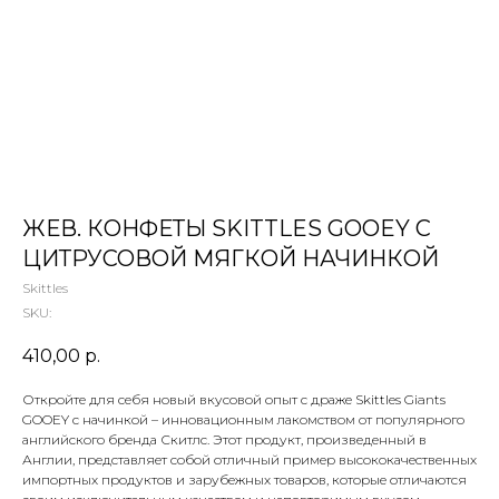
 ТЕТИ МАРИНЫ
агазин сладостей со всего мира
ЖЕВ. КОНФЕТЫ SKITTLES GOOEY C
ЦИТРУСОВОЙ МЯГКОЙ НАЧИНКОЙ
Skittles
SKU:
410,00
р.
Откройте для себя новый вкусовой опыт с драже Skittles Giants
GOOEY с начинкой – инновационным лакомством от популярного
английского бренда Скитлс. Этот продукт, произведенный в
Англии, представляет собой отличный пример высококачественных
импортных продуктов и зарубежных товаров, которые отличаются