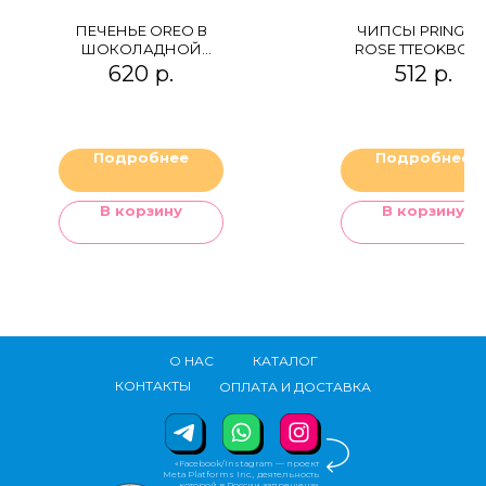
ПЕЧЕНЬЕ OREO В
ЧИПСЫ PRINGLE
ШОКОЛАДНОЙ
ROSE TTEOKBOKK
ГЛАЗУРИ
620
р.
512
р.
Подробнее
Подробнее
В корзину
В корзину
О НАС
КАТАЛОГ
КОНТАКТЫ
ОПЛАТА И ДОСТАВКА
«Facebook/Instagram — проект
Meta Platforms Inc., деятельность
которой в России запрещена»