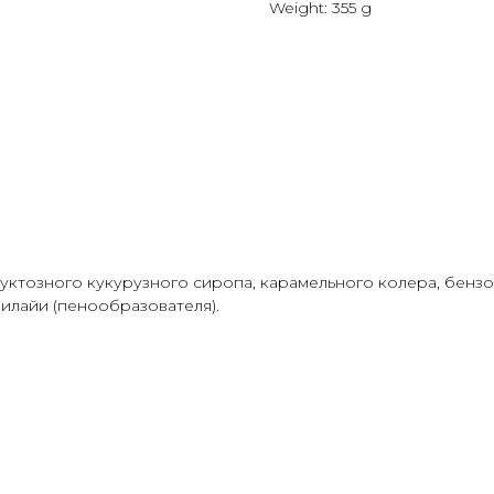
Weight: 355 g
С
КАТАЛОГ
ПОСУДА
ОПЛАТА И ДОСТ
ктозного кукурузного сиропа, карамельного колера, бензоа
вилайи (пенообразователя).