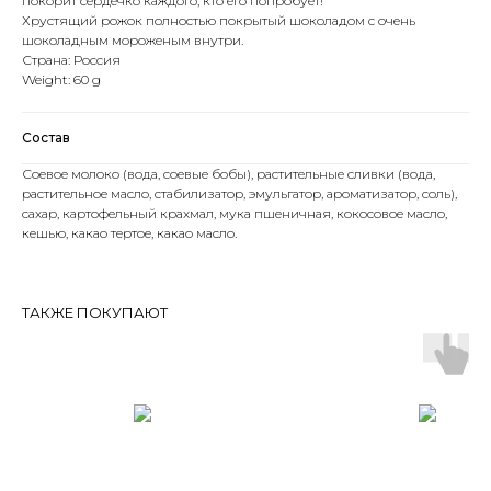
покорит сердечко каждого, кто его попробует!
Хрустящий рожок полностью покрытый шоколадом с очень
шоколадным мороженым внутри.
Страна: Россия
Weight: 60 g
Состав
Соевое молоко (вода, соевые бобы), растительные сливки (вода,
растительное масло, стабилизатор, эмульгатор, ароматизатор, соль),
сахар, картофельный крахмал, мука пшеничная, кокосовое масло,
кешью, какао тертое, какао масло.
ТАКЖЕ ПОКУПАЮТ