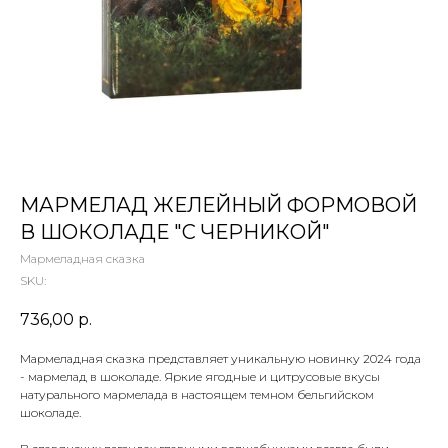
 ТЕТИ МАРИНЫ
агазин сладостей со всего мира
МАРМЕЛАД ЖЕЛЕЙНЫЙ ФОРМОВОЙ
В ШОКОЛАДЕ "С ЧЕРНИКОЙ"
Мармеладная сказка
SKU:
736,00
р.
Мармеладная сказка представляет уникальную новинку 2024 года
- мармелад в шоколаде. Яркие ягодные и цитрусовые вкусы
натурального мармелада в настоящем темном бельгийском
шоколаде.