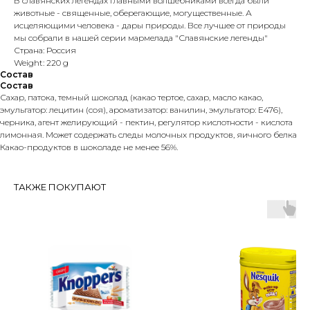
В славянских легендах главными волшебниками всегда были
животные - священные, оберегающие, могущественные. А
исцеляющими человека - дары природы. Все лучшее от природы
мы собрали в нашей серии мармелада "Славянские легенды"
Страна: Россия
Weight: 220 g
Состав
Состав
Сахар, патока, темный шоколад (какао тертое, сахар, масло какао,
эмульгатор: лецитин (соя), ароматизатор: ванилин, эмульгатор: Е476),
черника, агент желирующий - пектин, регулятор кислотности - кислота
лимонная. Может содержать следы молочных продуктов, яичного белка
Какао-продуктов в шоколаде не менее 56%.
ТАКЖЕ ПОКУПАЮТ