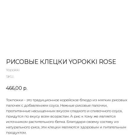
 ТЕТИ МАРИНЫ
агазин сладостей со всего мира
РИСОВЫЕ КЛЕЦКИ YOPOKKI ROSЕ
Yopokki
SKU:
466,00
р.
Токпокки - это традиционное корейское блюдо из мягких рисовых
палочек с добавлением соуса. Нежные рисовые палочки,
пропитанные насыщенным вкусом сладкого и сливочного соуса,
придутся по вкусу всем возрастам. А рис к тому же является
источником растительного белка. Благодаря своему составу из
натурального риса, эти клецки являются здоровым и питательным
продуктом.