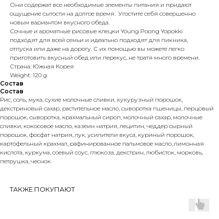
Они содержат все необходимые элементы питания и придают
ощущение сытости на долгое время. Угостите себя совершенно
новым вариантом вкусного обеда.
Сочные и ароматные рисовые клецки Young Poong Yopokki
подходят для всей семьи и идеально подходят для пикника,
отпуска или даже на дорогу. С их помощью вы можете легко
приготовить вкусный обед или перекус, не тратя много времени.
Страна: Южная Корея
Weight: 120 g
Состав
Состав
Рис, соль, мука, сухие молочные сливки, кукурузный порошок,
декстриновый сахар, растительное масло, сыворотка пшеницы, перцовый
порошок, сыворотка, крахмальный сироп, молочный сахар, молочные
сливки, кокосовое масло, казеин натрия, лецитин, чеддер сырный
порошок, фосфат натрия, лук, усилители вкуса, куриный порошок,
картофельный крахмал, рафинированное пальмовое масло, лимонная
кислота, куркума, соевый соус, глюкоза, декстрин, любисток, морковь,
петрушка, чеснок
ТАКЖЕ ПОКУПАЮТ