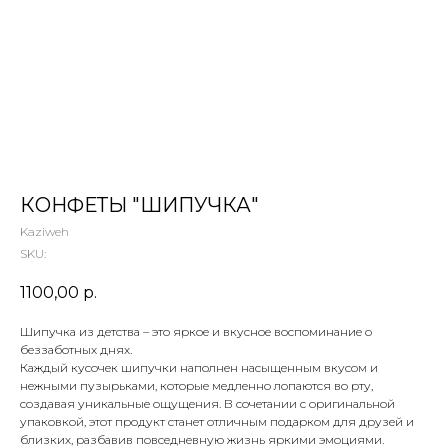
 ТЕТИ МАРИНЫ
агазин сладостей со всего мира
КОНФЕТЫ "ШИПУЧКА"
Kaziweh
SKU:
1100,00
р.
Шипучка из детства – это яркое и вкусное воспоминание о
беззаботных днях.
Каждый кусочек шипучки наполнен насыщенным вкусом и
нежными пузырьками, которые медленно лопаются во рту,
создавая уникальные ощущения. В сочетании с оригинальной
упаковкой, этот продукт станет отличным подарком для друзей и
близких, разбавив повседневную жизнь яркими эмоциями.