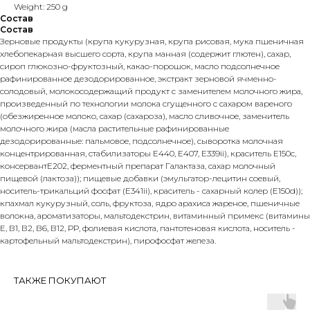
Weight: 250 g
Состав
Состав
Зерновые продукты (крупа кукурузная, крупа рисовая, мука пшеничная
хлебопекарная высшего сорта, крупа манная (содержит глютен), сахар,
сироп глюкозно-фруктозный, какао-порошок, масло подсолнечное
рафинированное дезодорированное, экстракт зерновой ячменно-
солодовый, молокосодержащий продукт с заменителем молочного жира,
произведенный по технологии молока сгущенного с сахаром вареного
(обезжиренное молоко, сахар (сахароза), масло сливочное, заменитель
молочного жира (масла растительные рафинированные
дезодорированные: пальмовое, подсолнечное), сыворотка молочная
концентрированная, стабилизаторы Е440, Е407, Е339ii), краситель Е150с,
консервантЕ202, ферментный препарат Галактаза, сахар молочный
пищевой (лактоза)); пищевые добавки (эмульгатор-лецитин соевый,
носитель-трикальций фосфат (Е341ii), краситель - сахарный колер (Е150d));
кпахмал кукурузный, соль, фруктоза, ядро арахиса жареное, пшеничные
волокна, ароматизаторы, мальтодекстрин, витаминный примекс (витамины
Е, В1, В2, В6, В12, РР, фолиевая кислота, пантотеновая кислота, носитель -
картофельный мальтодекстрин), пирофосфат железа.
ТАКЖЕ ПОКУПАЮТ