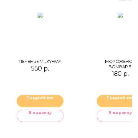
ПЕЧЕНЬЕ MILKYWAY
МОРОЖЕНОЕ
BOMBAR В
550
р.
ВАФЕЛЬНОМ
180
р.
СТАКАНЧИКЕ
"БЕЛЬГИЙСКИЙ
ШОКОЛАД"
ПРОТЕИНОВОЕ
Подробнее
Подробнее
В корзину
В корзину