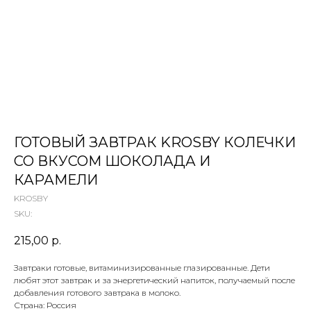
 ТЕТИ МАРИНЫ
агазин сладостей со всего мира
ГОТОВЫЙ ЗАВТРАК KROSBY КОЛЕЧКИ
СО ВКУСОМ ШОКОЛАДА И
КАРАМЕЛИ
KROSBY
SKU:
215,00
р.
Завтраки готовые, витаминизированные глазированные. Дети
любят этот завтрак и за энергетический напиток, получаемый после
добавления готового завтрака в молоко.
Страна: Россия