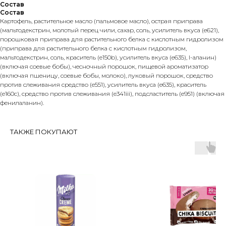
Состав
Состав
Картофель, растительное масло (пальмовое масло), острая приправа
(мальтодекстрин, молотый перец чили, сахар, соль, усилитель вкуса (e621),
порошковая приправа для растительного белка с кислотным гидролизом
(приправа для растительного белка с кислотным гидролизом,
мальтодекстрин, соль, краситель (e150b), усилитель вкуса (e635), l-аланин)
(включая соевые бобы), чесночный порошок, пищевой ароматизатор
(включая пшеницу, соевые бобы, молоко), луковый порошок, средство
против слеживания средство (e551), усилитель вкуса (e635), краситель
(e160c), средство против слеживания (e341iii), подсластитель (e951) (включая
фенилаланин).
ТАКЖЕ ПОКУПАЮТ