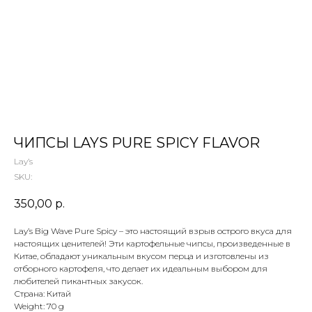
 ТЕТИ МАРИНЫ
агазин сладостей со всего мира
ЧИПСЫ LAYS PURE SPICY FLAVOR
Lay’s
SKU:
350,00
р.
Lay’s Big Wave Pure Spicy – это настоящий взрыв острого вкуса для
настоящих ценителей! Эти картофельные чипсы, произведенные в
Китае, обладают уникальным вкусом перца и изготовлены из
отборного картофеля, что делает их идеальным выбором для
любителей пикантных закусок.
Страна: Китай
Weight: 70 g