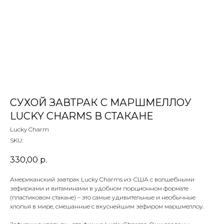
 ТЕТИ МАРИНЫ
агазин сладостей со всего мира
СУХОЙ ЗАВТРАК С МАРШМЕЛЛОУ
LUCKY CHARMS В СТАКАНЕ
Lucky Charm
SKU:
330,00
р.
Американский завтрак Lucky Charms из США с волшебными
зефирками и витаминами в удобном порционном формате
(пластиковом стакане) – это самые удивительные и необычные
хлопья в мире, смешанные с вкуснейшим зефиром маршмеллоу.