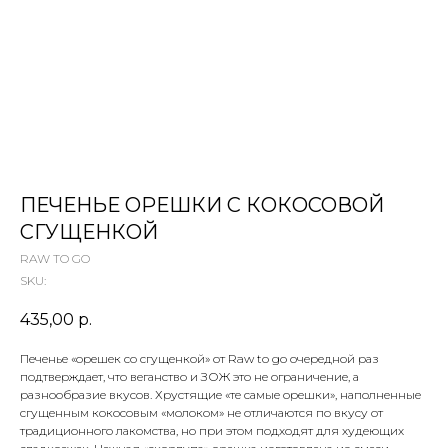
 ТЕТИ МАРИНЫ
агазин сладостей со всего мира
ПЕЧЕНЬЕ ОРЕШКИ С КОКОСОВОЙ
СГУЩЕНКОЙ
RAW TO GO
SKU:
435,00
р.
Печенье «орешек со сгущенкой» от Raw to go очередной раз
подтверждает, что веганство и ЗОЖ это не ограничение, а
разнообразие вкусов. Хрустящие «те самые орешки», наполненные
сгущенным кокосовым «молоком» не отличаются по вкусу от
традиционного лакомства, но при этом подходят для худеющих