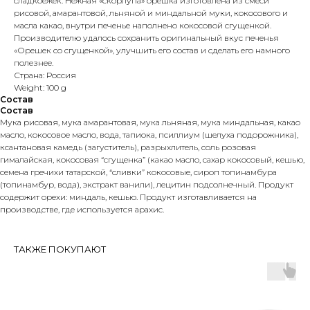
сладкоежек. Нежная «скорлупа» орешка изготовлена из смеси
рисовой, амарантовой, льняной и миндальной муки, кокосового и
масла какао, внутри печенье наполнено кокосовой сгущенкой.
Производителю удалось сохранить оригинальный вкус печенья
«Орешек со сгущенкой», улучшить его состав и сделать его намного
полезнее.
Страна: Россия
Weight: 100 g
Состав
Состав
Мука рисовая, мука амарантовая, мука льняная, мука миндальная, какао
масло, кокосовое масло, вода, тапиока, псиллиум (шелуха подорожника),
ксантановая камедь (загуститель), разрыхлитель, соль розовая
гималайская, кокосовая “сгущенка” (какао масло, сахар кокосовый, кешью,
семена гречихи татарской, “сливки” кокосовые, сироп топинамбура
(топинамбур, вода), экстракт ванили), лецитин подсолнечный. Продукт
содержит орехи: миндаль, кешью. Продукт изготавливается на
производстве, где используется арахис.
ТАКЖЕ ПОКУПАЮТ