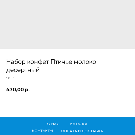
 ТЕТИ МАРИНЫ
агазин сладостей со всего мира
Набор конфет Птичье молоко
десертный
SKU:
470,00
р.
О НАС
КАТАЛОГ
КОНТАКТЫ
ОПЛАТА И ДОСТАВКА