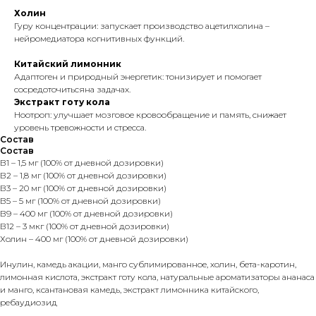
Холин
Гуру концентрации: запускает производство ацетилхолина –
нейромедиатора когнитивных функций.
Китайский лимонник
Адаптоген и природный энергетик: тонизирует и помогает
сосредоточитьсяна задачах.
Экстракт готу кола
Ноотроп: улучшает мозговое кровообращение и память, снижает
уровень тревожности и стресса.
Состав
Состав
В1 – 1,5 мг (100% от дневной дозировки)
В2 – 1,8 мг (100% от дневной дозировки)
В3 – 20 мг (100% от дневной дозировки)
В5 – 5 мг (100% от дневной дозировки)
В9 – 400 мг (100% от дневной дозировки)
В12 – 3 мкг (100% от дневной дозировки)
Холин – 400 мг (100% от дневной дозировки)
Инулин, камедь акации, манго сублимированное, холин, бета-каротин,
лимонная кислота, экстракт готу кола, натуральные ароматизаторы ананаса
и манго, ксантановая камедь, экстракт лимонника китайского,
ребаудиозид