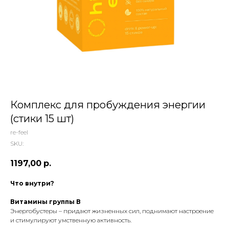
 ТЕТИ МАРИНЫ
агазин сладостей со всего мира
Комплекс для пробуждения энергии
(стики 15 шт)
re-feel
SKU:
1197,00
р.
Что внутри?
Витамины группы В
Энергобустеры – придают жизненных сил, поднимают настроение
и стимулируют умственную активность.