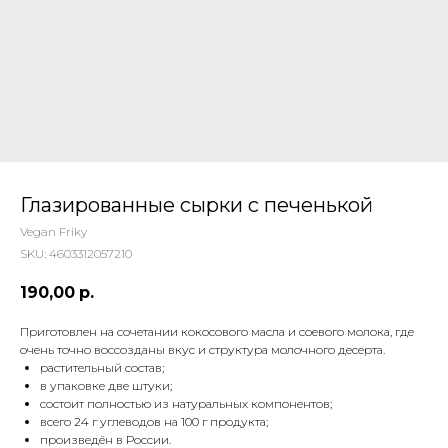
 ТЕТИ МАРИНЫ
агазин сладостей со всего мира
Глазированные сырки с печенькой
Vegan Friky
SKU:
4603312057210
190,00
р.
Приготовлен на сочетании кокосового масла и соевого молока, где
очень точно воссозданы вкус и структура молочного десерта.
растительный состав;
в упаковке две штуки;
состоит полностью из натуральных компонентов;
всего 24 г углеводов на 100 г продукта;
произведён в России.