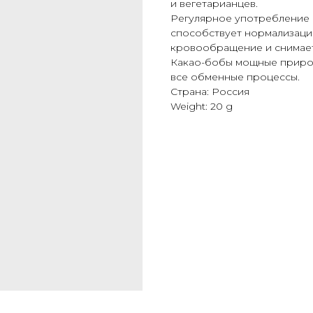
и вегетарианцев.
Регулярное употребление
способствует нормализации
кровообращение и снимает
Какао-бобы мощные природ
все обменные процессы.
Страна: Россия
Weight: 20 g
С
КАТАЛОГ
ПОСУДА
ОПЛАТА И ДОСТ