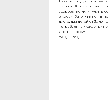
Данный продукт поможет за
питания. В мякоти кокоса м
здоровья кожи. Инулин в с
в крови. Батончик полит м
диете, для детей от 3х лет,
потреблением сахарных пр
Страна: Россия
Weight: 35 g
С
КАТАЛОГ
ПОСУДА
ОПЛАТА И ДОСТ