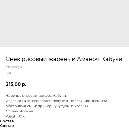
 ТЕТИ МАРИНЫ
агазин сладостей со всего мира
Снек рисовый жареный Аманоя Кабуки
Amanoya
SKU:
215,00
р.
Жареные рисовые крекеры Кабуки.
Изделия на основе злаков, полученные вспучиванием или
обжариванием (например, кукурузные хлопья);
Страна: Япония
Weight: 81 g
Состав
Состав